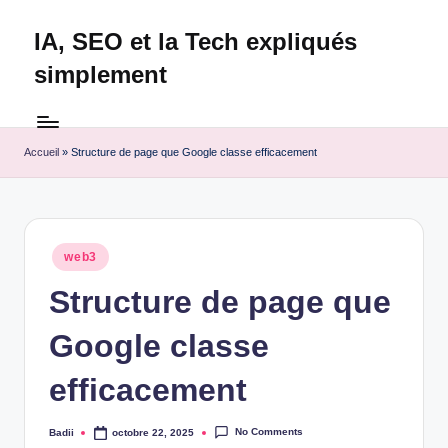
IA, SEO et la Tech expliqués
Skip
to
simplement
content
Technapex
est
votre
Accueil
»
Structure de page que Google classe efficacement
destination
ultime
pour
l'actualité
Posted
web3
tech.
in
Découvrez
Structure de page que
des
Google classe
tests
experts,
efficacement
les
dernières
innovations
No Comments
Badii
octobre 22, 2025
Posted