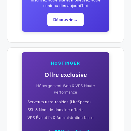
Inscrivez votre site et monétisez votre
contenu dès aujourd'hui
Découvrir →
HOSTINGER
Offre exclusive
Hébergement Web & VPS Haute
Performance
Serveurs ultra-rapides (LiteSpeed)
SSL & Nom de domaine offerts
VPS Évolutifs & Administration facile