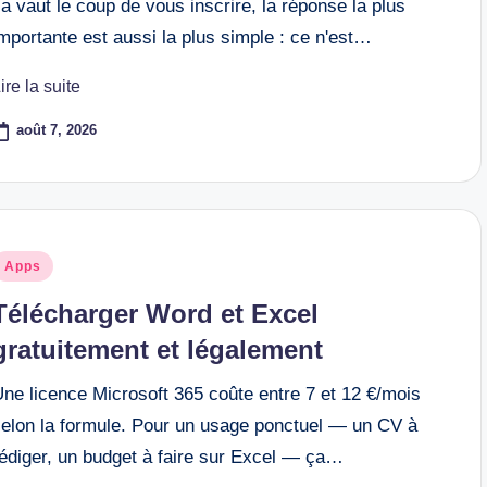
a vaut le coup de vous inscrire, la réponse la plus
mportante est aussi la plus simple : ce n'est…
ire la suite
août 7, 2026
osted
Apps
n
Télécharger Word et Excel
gratuitement et légalement
ne licence Microsoft 365 coûte entre 7 et 12 €/mois
selon la formule. Pour un usage ponctuel — un CV à
rédiger, un budget à faire sur Excel — ça…