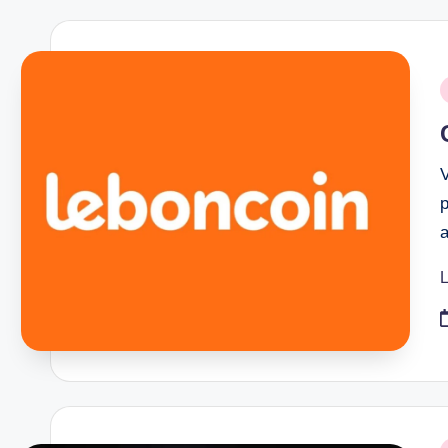
P
i
p
L