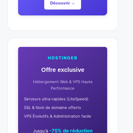
Découvrir →
HOSTINGER
Offre exclusive
Hébergement Web & VPS Haute
Performance
Serveurs ultra-rapides (LiteSpeed)
SSL & Nom de domaine offerts
VPS Évolutifs & Administration facile
-75% de réduction
Jusqu'à