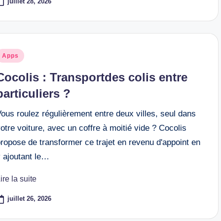
juillet 28, 2026
osted
Apps
n
Cocolis : Transportdes colis entre
particuliers ?
ous roulez régulièrement entre deux villes, seul dans
otre voiture, avec un coffre à moitié vide ? Cocolis
ropose de transformer ce trajet en revenu d'appoint en
y ajoutant le…
ire la suite
juillet 26, 2026