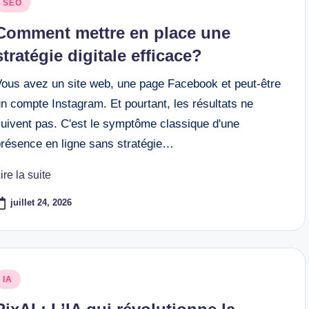
osted
SEO
n
Comment mettre en place une
stratégie digitale efficace?
Vous avez un site web, une page Facebook et peut-être
n compte Instagram. Et pourtant, les résultats ne
suivent pas. C'est le symptôme classique d'une
présence en ligne sans stratégie…
ire la suite
juillet 24, 2026
osted
IA
n