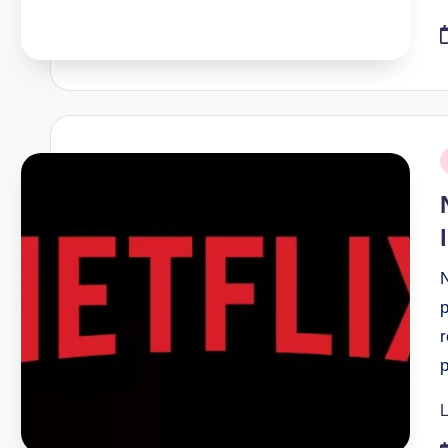
P
i
N
p
r
L