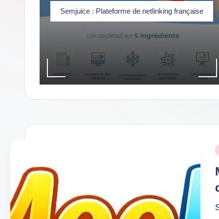
dernières
Semjuice : Plateforme de netlinking française
innovations
P
i