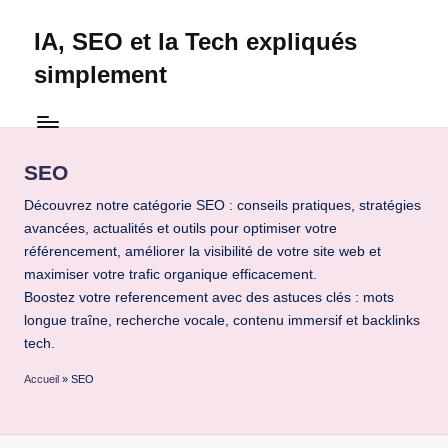
IA, SEO et la Tech expliqués
Skip
to
simplement
content
Technapex
est
votre
SEO
destination
ultime
Découvrez notre catégorie SEO : conseils pratiques, stratégies
pour
avancées, actualités et outils pour optimiser votre
l'actualité
référencement, améliorer la visibilité de votre site web et
tech.
maximiser votre trafic organique efficacement.
Découvrez
Boostez votre referencement avec des astuces clés : mots
des
longue traîne, recherche vocale, contenu immersif et backlinks
tests
tech.
experts,
Accueil
»
SEO
les
dernières
innovations