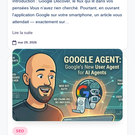
Introduction : Google Discover, le flux qui lit dans vos
pensées Vous n'avez rien cherché. Pourtant, en ouvrant
l'application Google sur votre smartphone, un article vous
attendait — exactement sur…
Lire la suite
mai 29, 2026
Posted
SEO