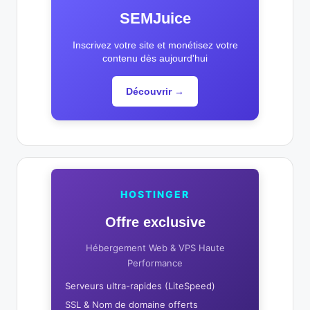
SEMJuice
Inscrivez votre site et monétisez votre
contenu dès aujourd'hui
Découvrir →
HOSTINGER
Offre exclusive
Hébergement Web & VPS Haute
Performance
Serveurs ultra-rapides (LiteSpeed)
SSL & Nom de domaine offerts