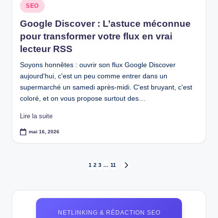
Posted
SEO
in
Google Discover : L’astuce méconnue
pour transformer votre flux en vrai
lecteur RSS
Soyons honnêtes : ouvrir son flux Google Discover
aujourd'hui, c'est un peu comme entrer dans un
supermarché un samedi après-midi. C'est bruyant, c'est
coloré, et on vous propose surtout des…
Lire la suite
mai 16, 2026
Pagination
1
2
3
…
11
NEXT
PAGE
des
publications
NETLINKING & RÉDACTION SEO