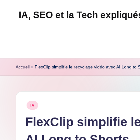
IA, SEO et la Tech expliqu
Skip
to
Technapex
content
est
votre
destination
ultime
Accueil
»
FlexClip simplifie le recyclage vidéo avec AI Long to 
pour
l'actualité
tech.
Découvrez
Posted
IA
des
in
tests
FlexClip simplifie 
experts,
AI Long to Shorts
les