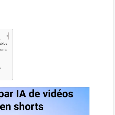
ables
nents
s