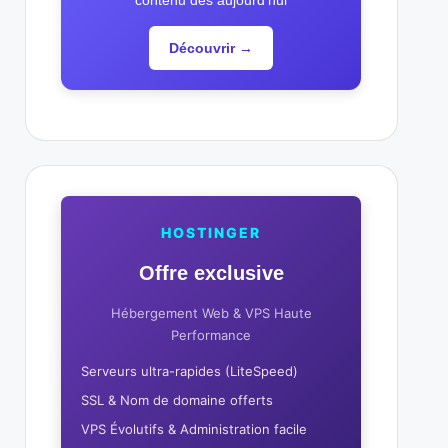
contenu dès aujourd'hui
Découvrir →
HOSTINGER
Offre exclusive
Hébergement Web & VPS Haute
Performance
Serveurs ultra-rapides (LiteSpeed)
SSL & Nom de domaine offerts
VPS Évolutifs & Administration facile