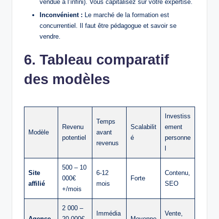
vendue à l’infini). Vous capitalisez sur votre expertise.
Inconvénient :
Le marché de la formation est
concurrentiel. Il faut être pédagogue et savoir se
vendre.
6. Tableau comparatif
des modèles
Investiss
Temps
Revenu
Scalabilit
ement
Modèle
avant
potentiel
é
personne
revenus
l
500 – 10
Site
6-12
Contenu,
000€
Forte
affilié
mois
SEO
+/mois
2 000 –
Immédia
Vente,
Agence
20 000€
Moyenne