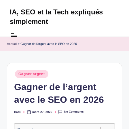
IA, SEO et la Tech expliqués
Skip
to
simplement
content
Technapex
est
votre
Accueil
»
Gagner de l’argent avec le SEO en 2026
destination
ultime
pour
l'actualité
Posted
Gagner argent
tech.
in
Découvrez
Gagner de l’argent
des
avec le SEO en 2026
tests
experts,
les
No Comments
Badii
mars 27, 2026
Posted
dernières
by
innovations