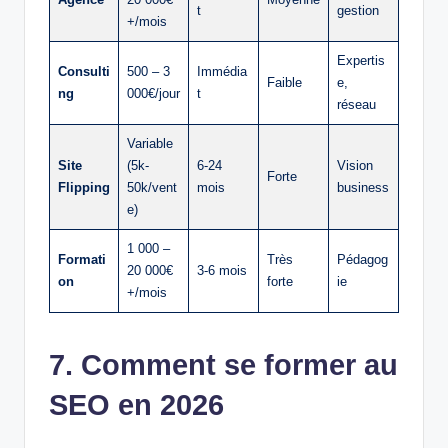
t
gestion
+/mois
Expertis
Consulti
500 – 3
Immédia
Faible
e,
ng
000€/jour
t
réseau
Variable
Site
(5k-
6-24
Vision
Forte
Flipping
50k/vent
mois
business
e)
1 000 –
Formati
Très
Pédagog
20 000€
3-6 mois
on
forte
ie
+/mois
7. Comment se former au
SEO en 2026