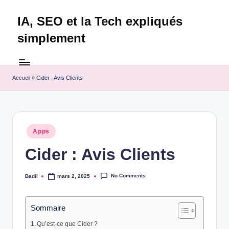
IA, SEO et la Tech expliqués
Skip
to
simplement
content
Technapex
est
votre
Accueil
»
Cider : Avis Clients
destination
ultime
pour
l'actualité
Posted
Apps
tech.
in
Découvrez
Cider : Avis Clients
des
tests
No Comments
Badii
mars 2, 2025
Posted
experts,
by
les
dernières
Sommaire
innovations
Qu’est-ce que Cider ?