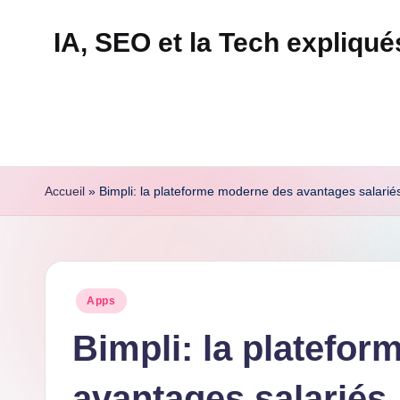
IA, SEO et la Tech expliqu
Skip
to
Technapex
content
est
votre
destination
ultime
Accueil
»
Bimpli: la plateforme moderne des avantages salarié
pour
l'actualité
tech.
Découvrez
Posted
Apps
des
in
tests
Bimpli: la platefo
experts,
avantages salariés
les