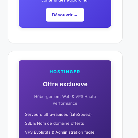
contenu dès aujourd'hui
Découvrir →
HOSTINGER
Offre exclusive
Hébergement Web & VPS Haute
Performance
Serveurs ultra-rapides (LiteSpeed)
SSL & Nom de domaine offerts
VPS Évolutifs & Administration facile