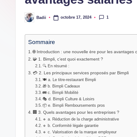
dernières
innovations
1
octobre 17, 2024
Badii
Posted
by
Sommaire
🌐 Introduction : une nouvelle ère pour les avantages 
🧩 1. Bimpli, c’est quoi exactement ?
🔍 En résumé :
💳 2. Les principaux services proposés par Bimpli
🍽️ a. Le titre‑restaurant Bimpli
🎁 b. Bimpli Cadeaux
🚌 c. Bimpli Mobilité
🎭 d. Bimpli Culture & Loisirs
📦 e. Bimpli Remboursements pros
🏢 3. Quels avantages pour les entreprises ?
🔹 a. Réduction de la charge administrative
🔹 b. Conformité légale garantie
🔹 c. Valorisation de la marque employeur