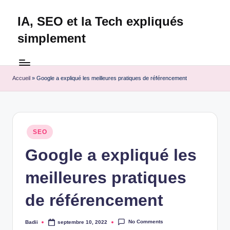
IA, SEO et la Tech expliqués
Skip
to
simplement
content
Technapex
est
votre
Accueil
»
Google a expliqué les meilleures pratiques de référencement
destination
ultime
pour
l'actualité
Posted
SEO
tech.
in
Découvrez
Google a expliqué les
des
meilleures pratiques
tests
experts,
de référencement
les
dernières
innovations
No Comments
Badii
septembre 10, 2022
Posted