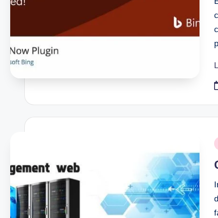
E
c
L
P
i
I
f