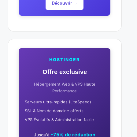
Découvrir →
HOSTINGER
Offre exclusive
Hébergement Web & VPS Haute
Performance
Serveurs ultra-rapides (LiteSpeed)
SSL & Nom de domaine offerts
VPS Évolutifs & Administration facile
-75% de réduction
Jusqu'à