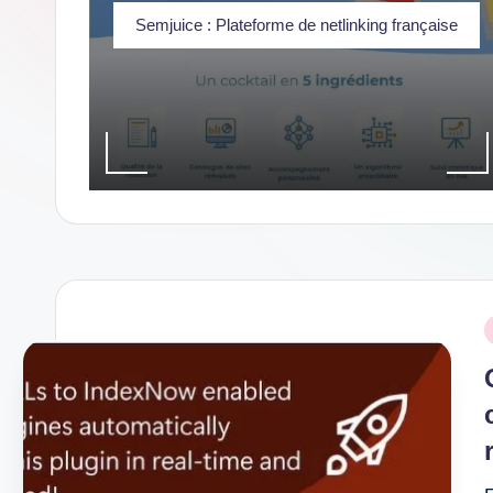
dernières
Semjuice : Plateforme de netlinking française
innovations
P
i