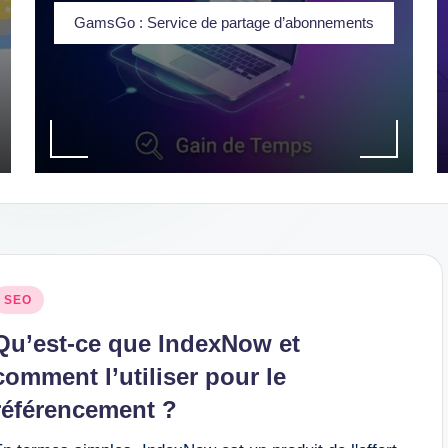
GamsGo : Service de partage d’abonnements
osted
SEO
n
Qu’est-ce que IndexNow et
comment l’utiliser pour le
référencement ?