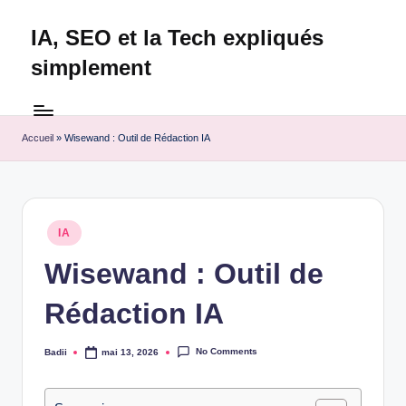
IA, SEO et la Tech expliqués
Skip
to
simplement
content
Technapex
est
votre
Accueil
»
Wisewand : Outil de Rédaction IA
destination
ultime
pour
l'actualité
Posted
IA
tech.
in
Découvrez
Wisewand : Outil de
des
Rédaction IA
tests
experts,
les
No Comments
Badii
mai 13, 2026
Posted
dernières
by
innovations