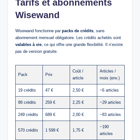
Tarifs et abonnements
Wisewand
Wisewand fonctionne par
packs de crédits
, sans
abonnement mensuel obligatoire. Les crédits achetés sont
valables à vie
, ce qui offre une grande flexibilité. Il n’existe
pas de version gratuite.
Coût /
Articles /
Pack
Prix
article
mois (env.)
19 crédits
47 €
2,50 €
~6 articles
88 crédits
259 €
2,25 €
~29 articles
249 crédits
689 €
2,00 €
~83 articles
~190
570 crédits
1 599 €
1,75 €
articles