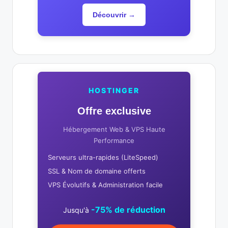
Découvrir →
HOSTINGER
Offre exclusive
Hébergement Web & VPS Haute
Performance
Serveurs ultra-rapides (LiteSpeed)
SSL & Nom de domaine offerts
VPS Évolutifs & Administration facile
-75% de réduction
Jusqu'à