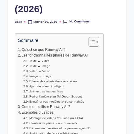
(2026)
No Comments
Badii
janvier 26, 2026
Posted
by
Sommaire
Qu’est‑ce que Runway AI ?
Les fonctionnalités phares de Runway AI
Texte → Vidéo
Texte → Image
Vidéo → Vidéo
Image → Image
Effacer des objets dans une vidéo
Ajout de ralenti intelligent
Animer des images fixes
Retirer l’arrière‑plan (AI Green Screen)
Entraîner vos modèles IA personnalisés
Comment utiliser Runway AI ?
Exemples d’usages
Montage de vidéos YouTube ou TikTok
Création de posts réseaux sociaux
Génération d’avatars et de personnages 3D
Amélioration de l’accessibilité vidéo