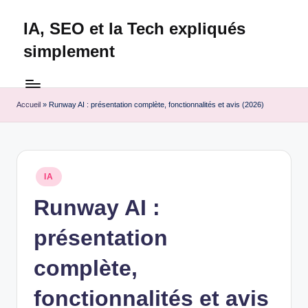
IA, SEO et la Tech expliqués
Skip
to
simplement
content
Technapex
est
votre
Accueil
»
Runway AI : présentation complète, fonctionnalités et avis (2026)
destination
ultime
pour
l'actualité
Posted
IA
tech.
in
Découvrez
Runway AI :
des
présentation
tests
experts,
complète,
les
dernières
fonctionnalités et avis
innovations