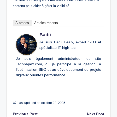
manière dont les grands modèles linguistiques utilisent le
contenu peut aider à gérer la visibilité.
À propos
Articles récents
Badii
Je suis Badii Basly, expert SEO et
spécialiste IT high-tech.
Je suis également administrateur du site
Technapex.com, où je participe à la gestion, à
l’optimisation SEO et au développement de projets
digitaux orientés performance.
Last updated on octobre 22, 2025
Post
Previous Post
Next Post