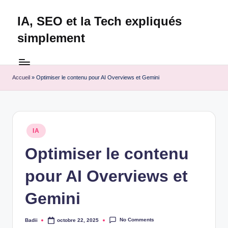
IA, SEO et la Tech expliqués
Skip
to
simplement
content
Technapex
est
votre
Accueil
»
Optimiser le contenu pour AI Overviews et Gemini
destination
ultime
pour
l'actualité
Posted
IA
tech.
in
Découvrez
Optimiser le contenu
des
pour AI Overviews et
tests
experts,
Gemini
les
dernières
innovations
No Comments
Badii
octobre 22, 2025
Posted