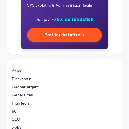
VPS Évolutifs & Administration facile
-75% de réduction
Jusqu'à
Profiter de l'offre ➔
Apps
Blockchain
Gagner argent
Généralités
HighTech
IA
SEO
web3