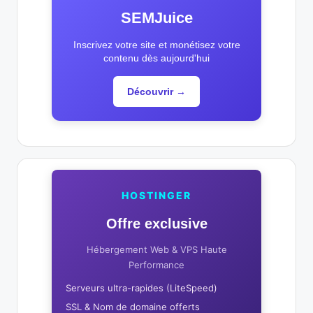
SEMJuice
Inscrivez votre site et monétisez votre
contenu dès aujourd'hui
Découvrir →
HOSTINGER
Offre exclusive
Hébergement Web & VPS Haute
Performance
Serveurs ultra-rapides (LiteSpeed)
SSL & Nom de domaine offerts