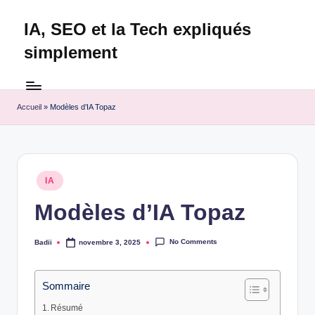
IA, SEO et la Tech expliqués
Skip
to
simplement
content
Technapex
est
votre
Accueil
»
Modèles d’IA Topaz
destination
ultime
pour
l'actualité
Posted
IA
tech.
in
Découvrez
Modèles d’IA Topaz
des
tests
No Comments
Badii
novembre 3, 2025
Posted
experts,
by
les
dernières
Sommaire
innovations
Résumé