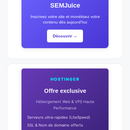
SEMJuice
Inscrivez votre site et monétisez votre
contenu dès aujourd'hui
Découvrir →
HOSTINGER
Offre exclusive
Hébergement Web & VPS Haute
Performance
Serveurs ultra-rapides (LiteSpeed)
SSL & Nom de domaine offerts