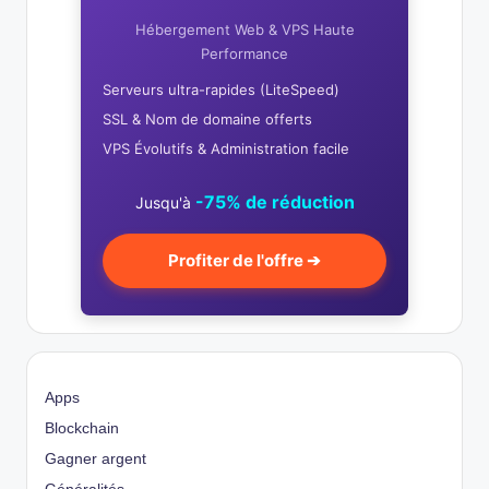
Hébergement Web & VPS Haute
Performance
Serveurs ultra-rapides (LiteSpeed)
SSL & Nom de domaine offerts
VPS Évolutifs & Administration facile
-75% de réduction
Jusqu'à
Profiter de l'offre ➔
Apps
Blockchain
Gagner argent