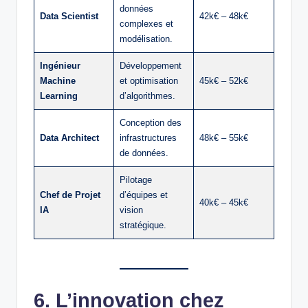
données
Data Scientist
42k€ – 48k€
complexes et
modélisation.
Ingénieur
Développement
Machine
et optimisation
45k€ – 52k€
Learning
d’algorithmes.
Conception des
Data Architect
infrastructures
48k€ – 55k€
de données.
Pilotage
Chef de Projet
d’équipes et
40k€ – 45k€
IA
vision
stratégique.
6. L’innovation chez