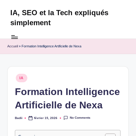
IA, SEO et la Tech expliqués
Skip
to
simplement
content
Technapex
est
votre
Accueil
»
Formation Intelligence Artificielle de Nexa
destination
ultime
pour
l'actualité
Posted
IA
tech.
in
Découvrez
Formation Intelligence
des
Artificielle de Nexa
tests
experts,
les
No Comments
Badii
février 15, 2026
Posted
dernières
by
innovations