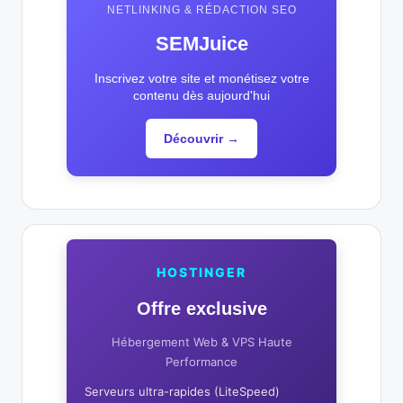
NETLINKING & RÉDACTION SEO
SEMJuice
Inscrivez votre site et monétisez votre
contenu dès aujourd'hui
Découvrir →
HOSTINGER
Offre exclusive
Hébergement Web & VPS Haute
Performance
Serveurs ultra-rapides (LiteSpeed)