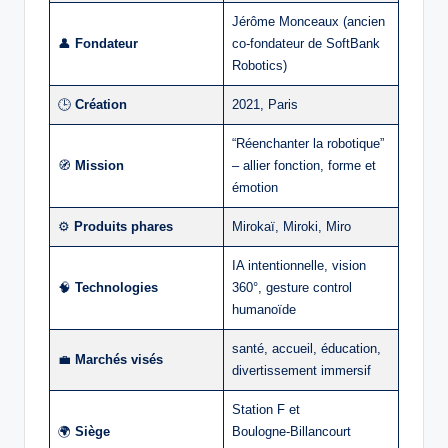
Jérôme Monceaux (ancien
👤
Fondateur
co‑fondateur de SoftBank
Robotics)
🕒
Création
2021, Paris
“Réenchanter la robotique”
🧭
Mission
– allier fonction, forme et
émotion
⚙️
Produits phares
Mirokaï, Miroki, Miro
IA intentionnelle, vision
🧠
Technologies
360°, gesture control
humanoïde
santé, accueil, éducation,
💼
Marchés visés
divertissement immersif
Station F et
🌍
Siège
Boulogne‑Billancourt