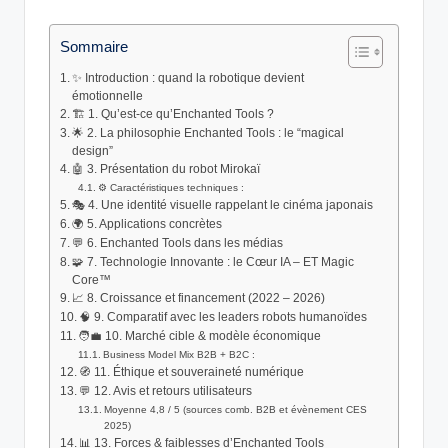
by
Sommaire
✨ Introduction : quand la robotique devient
émotionnelle
🏗️ 1. Qu’est‑ce qu’Enchanted Tools ?
🌟 2. La philosophie Enchanted Tools : le “magical
design”
🤖 3. Présentation du robot Mirokaï
⚙️ Caractéristiques techniques :
🎭 4. Une identité visuelle rappelant le cinéma japonais
🌍 5. Applications concrètes
💬 6. Enchanted Tools dans les médias
🧩 7. Technologie Innovante : le Cœur IA – ET Magic
Core™
📈 8. Croissance et financement (2022 – 2026)
🧠 9. Comparatif avec les leaders robots humanoïdes
🧑‍💼 10. Marché cible & modèle économique
Business Model Mix B2B + B2C :
🧭 11. Éthique et souveraineté numérique
💬 12. Avis et retours utilisateurs
Moyenne 4,8 / 5 (sources comb. B2B et évènement CES
2025)
📊 13. Forces & faiblesses d’Enchanted Tools