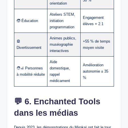
30 %
orientation
Ateliers STEM,
Engagement
🧒 Éducation
initiation
élèves × 2.1
programmation
Animes publics,
🎡
+55 % de temps
muséographie
Divertissement
moyen visite
interactives
Aide
Amélioration
🧑‍🦽 Personnes
domestique,
autonomie ± 35
à mobilité réduite
rappel
%
médicament
💬
6. Enchanted Tools
dans les médias
Depuis 2023, les démonstrations du Mirokaï ont fait le tour