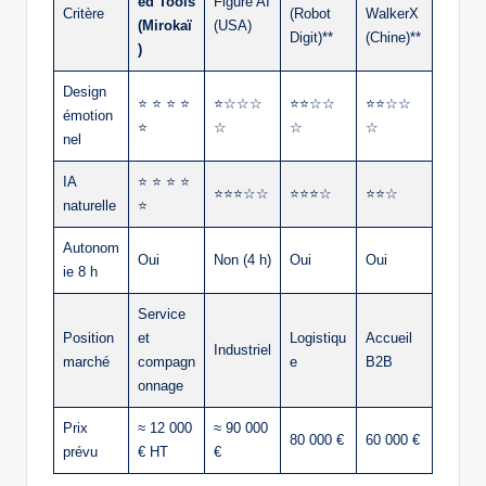
ed Tools
Figure AI
Critère
(Robot
WalkerX
(Mirokaï
(USA)
Digit)**
(Chine)**
)
Design
⭐ ⭐ ⭐ ⭐
⭐☆☆☆
⭐⭐☆☆
⭐⭐☆☆
émotion
⭐
☆
☆
☆
nel
IA
⭐ ⭐ ⭐ ⭐
⭐⭐⭐☆☆
⭐⭐⭐☆
⭐⭐☆
naturelle
⭐
Autonom
Oui
Non (4 h)
Oui
Oui
ie 8 h
Service
Position
et
Logistiqu
Accueil
Industriel
marché
compagn
e
B2B
onnage
Prix
≈ 12 000
≈ 90 000
80 000 €
60 000 €
prévu
€ HT
€