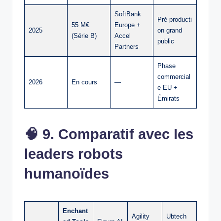
SoftBank
Pré‑producti
55 M€
Europe +
2025
on grand
(Série B)
Accel
public
Partners
Phase
commercial
2026
En cours
—
e EU +
Émirats
🧠
9. Comparatif avec les
leaders robots
humanoïdes
Enchant
Agility
Ubtech