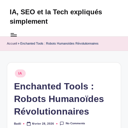
IA, SEO et la Tech expliqués
Skip
to
simplement
content
Technapex
est
votre
Accueil
»
Enchanted Tools : Robots Humanoïdes Révolutionnaires
destination
ultime
pour
l'actualité
Posted
IA
tech.
in
Découvrez
Enchanted Tools :
des
Robots Humanoïdes
tests
experts,
Révolutionnaires
les
dernières
innovations
No Comments
Badii
février 28, 2026
Posted