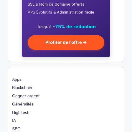
SSL & Nom de domaine offerts
VPS Évolutifs & Administration facile
-75% de réduction
Jusqu'à
Profiter de l'offre ➔
Apps
Blockchain
Gagner argent
Généralités
HighTech
IA
SEO