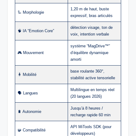
1,20 m de haut, buste
🦾 Morphologie
expressif, bras articulés
détection visage, ton de
🧠 IA “Emotion Core”
voix, intention verbale
système “MagDrive™”
🎮 Mouvement
d’équilibre dynamique
amorti
base roulante 360°,
🧍 Mobilité
stabilité active tensorielle
Multilingue en temps réel
🗣️ Langues
(20 langues 2026)
Jusqu’à 8 heures /
🔋 Autonomie
recharge rapide 60 min
API MiTools SDK (pour
🧩 Compatibilité
développeurs)