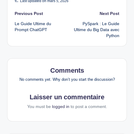
Last updated on mars 5, 2026
Post
Previous Post
Next Post
Le Guide Ultime du
PySpark : Le Guide
navigation
Prompt ChatGPT
Ultime du Big Data avec
Python
Comments
No comments yet. Why don’t you start the discussion?
Laisser un commentaire
You must be
logged in
to post a comment.