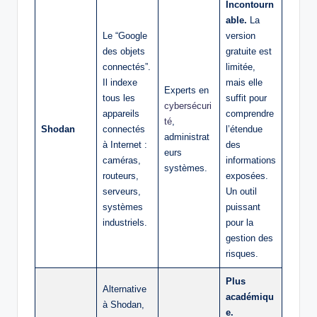
Incontourn
able.
La
Le “Google
version
des objets
gratuite est
connectés”.
limitée,
Il indexe
mais elle
Experts en
tous les
suffit pour
cybersécuri
appareils
comprendre
té
,
Shodan
connectés
l’étendue
administrat
à Internet :
des
eurs
caméras,
informations
systèmes.
routeurs,
exposées.
serveurs,
Un outil
systèmes
puissant
industriels.
pour la
gestion des
risques.
Plus
Alternative
académiqu
à Shodan,
e.