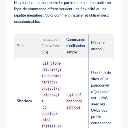
Ne vous laissez pas intimider par le terminal. Les outils en
ligne de commande offrent souvent une flexibilité et une
rapidité inégalées. Voici comment installer et utiliser deux
incontournables.
Installation
Commande
Résultat
Outil
(Linux/mac
d’utilisation
attendu
OS)
simple
git clone
https://gi
Une liste de
thub.com/s
sites où le
herlock-
pseudonym
project/sh
e “johndoe”
erlock.gi
python3
est utilisé,
Sherlock
t
sherlock
avec les
cd
johndoe
URLs des
sherlock
profils
pip3
corresponda
install -r