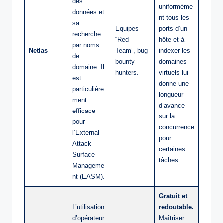
des
uniforméme
données et
nt tous les
sa
Equipes
ports d’un
recherche
“Red
hôte et à
par noms
Netlas
Team”, bug
indexer les
de
bounty
domaines
domaine. Il
hunters.
virtuels lui
est
donne une
particulière
longueur
ment
d’avance
efficace
sur la
pour
concurrence
l’External
pour
Attack
certaines
Surface
tâches.
Manageme
nt (EASM).
Gratuit et
L’utilisation
redoutable.
d’opérateur
Maîtriser