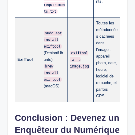
nts.
requiremen
ts.txt
Toutes les
métadonnée
sudo apt
s cachées
install
dans
exiftool
l’image :
(Debian/Ub
exiftool
appareil
ExifTool
untu)
-a -u
photo, date,
brew
image.jpg
heure,
install
logiciel de
exiftool
retouche, et
(macOS)
parfois
GPS.
Conclusion : Devenez un
Enquêteur du Numérique