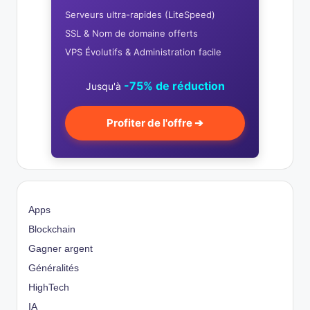
Serveurs ultra-rapides (LiteSpeed)
SSL & Nom de domaine offerts
VPS Évolutifs & Administration facile
-75% de réduction
Jusqu'à
Profiter de l'offre ➔
Apps
Blockchain
Gagner argent
Généralités
HighTech
IA