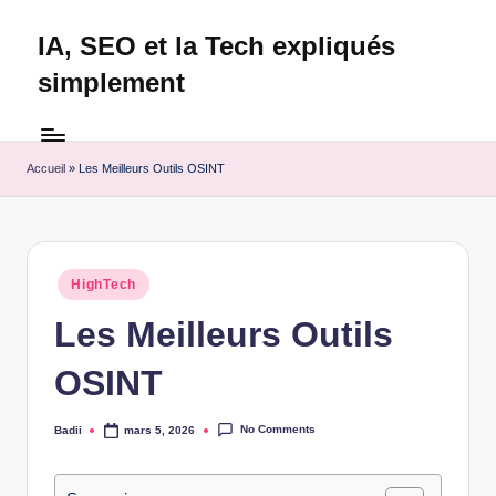
IA, SEO et la Tech expliqués
Skip
to
simplement
content
Technapex
est
votre
Accueil
»
Les Meilleurs Outils OSINT
destination
ultime
pour
l'actualité
Posted
HighTech
tech.
in
Découvrez
Les Meilleurs Outils
des
OSINT
tests
experts,
les
No Comments
Badii
mars 5, 2026
Posted
dernières
by
innovations