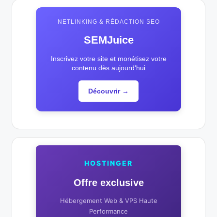
NETLINKING & RÉDACTION SEO
SEMJuice
Inscrivez votre site et monétisez votre
contenu dès aujourd'hui
Découvrir →
HOSTINGER
Offre exclusive
Hébergement Web & VPS Haute
Performance