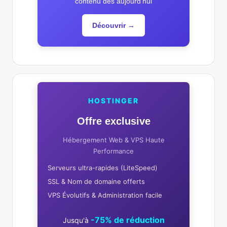
contenu dès aujourd'hui
Découvrir →
HOSTINGER
Offre exclusive
Hébergement Web & VPS Haute
Performance
Serveurs ultra-rapides (LiteSpeed)
SSL & Nom de domaine offerts
VPS Évolutifs & Administration facile
-75% de réduction
Jusqu'à