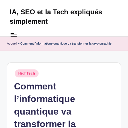
IA, SEO et la Tech expliqués
Skip
to
simplement
content
Technapex
est
votre
Accueil
»
Comment l’informatique quantique va transformer la cryptographie
destination
ultime
pour
l'actualité
Posted
HighTech
tech.
in
Découvrez
Comment
des
l’informatique
tests
experts,
quantique va
les
dernières
transformer la
innovations