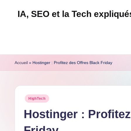
IA, SEO et la Tech expliqu
Skip
to
Technapex
content
est
votre
destination
ultime
Accueil
»
Hostinger : Profitez des Offres Black Friday
pour
l'actualité
tech.
Découvrez
Posted
HighTech
des
in
tests
Hostinger : Profite
experts,
Friday
les