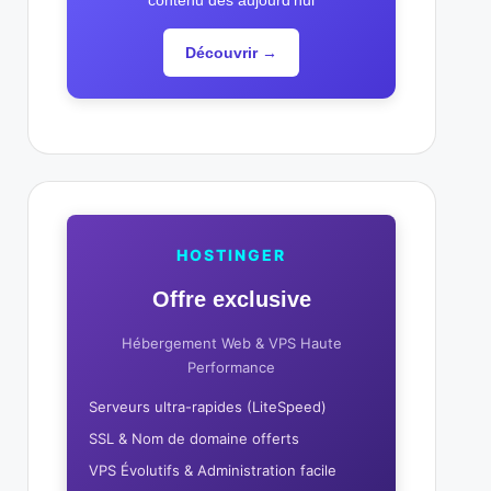
contenu dès aujourd'hui
Découvrir →
HOSTINGER
Offre exclusive
Hébergement Web & VPS Haute
Performance
Serveurs ultra-rapides (LiteSpeed)
SSL & Nom de domaine offerts
VPS Évolutifs & Administration facile