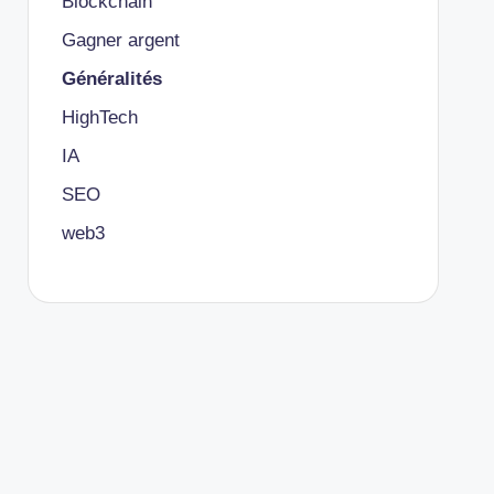
Blockchain
Gagner argent
Généralités
HighTech
IA
SEO
web3