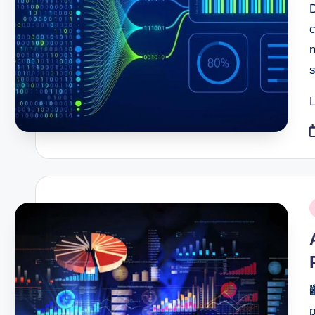
c
n
s
L
P
i

p