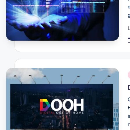
L
P
i
H
s
l