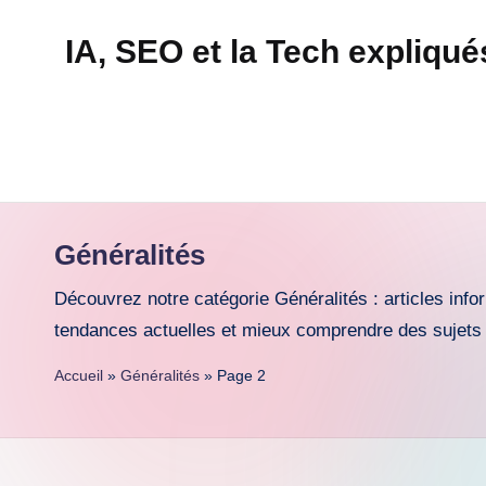
IA, SEO et la Tech expliqu
Skip
to
Technapex
content
est
votre
destination
ultime
Généralités
pour
l'actualité
Découvrez notre catégorie Généralités : articles info
tech.
tendances actuelles et mieux comprendre des sujets d
Découvrez
Accueil
»
Généralités
»
Page 2
des
tests
experts,
les