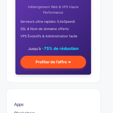
Hébergement Web & VPS Haute
Performance
Serveurs ultra-rapides (LiteSpeed)
SSL & Nom de domaine offerts
VPS Évolutifs & Administration facile
-75% de réduction
Jusqu'à
Profiter de l'offre ➔
Apps