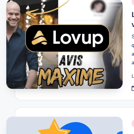
P
i
S
q
a
L
P
i