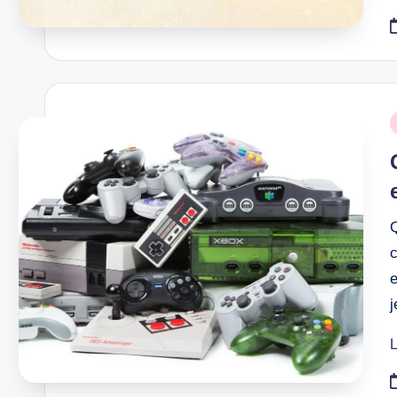
P
i
c
e
L