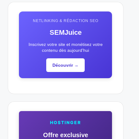
NETLINKING & RÉDACTION SEO
SEMJuice
Inscrivez votre site et monétisez votre
contenu dès aujourd'hui
Découvrir →
HOSTINGER
Offre exclusive