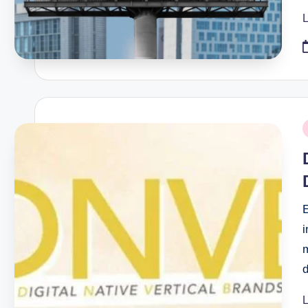
L
P
i
E
L