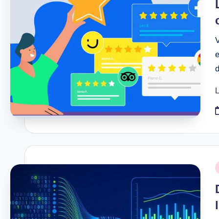
V
L
P
i