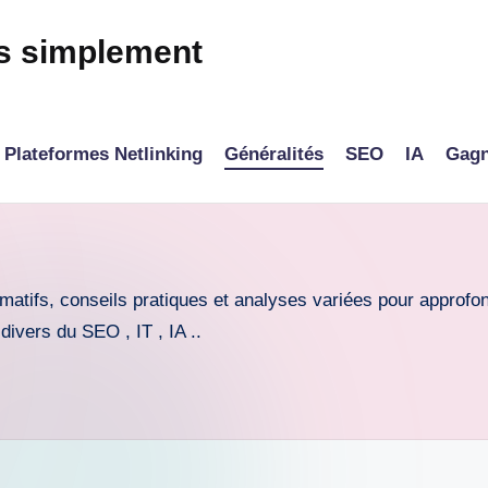
és simplement
Plateformes Netlinking
Généralités
SEO
IA
Gagn
rmatifs, conseils pratiques et analyses variées pour approf
ivers du SEO , IT , IA ..