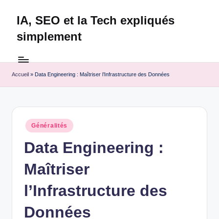
IA, SEO et la Tech expliqués
Skip
to
simplement
content
Technapex
est
votre
Accueil
»
Data Engineering : Maîtriser l’Infrastructure des Données
destination
ultime
pour
l'actualité
Posted
Généralités
tech.
in
Découvrez
Data Engineering :
des
Maîtriser
tests
experts,
l’Infrastructure des
les
dernières
Données
innovations