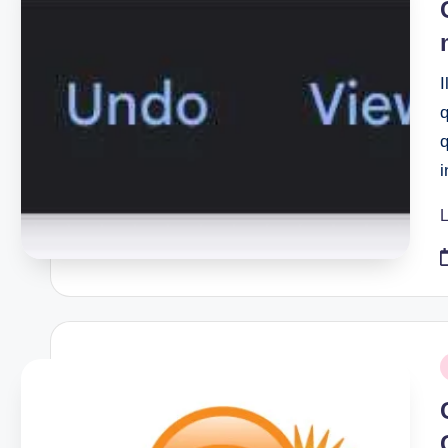
I
q
q
L
P
i