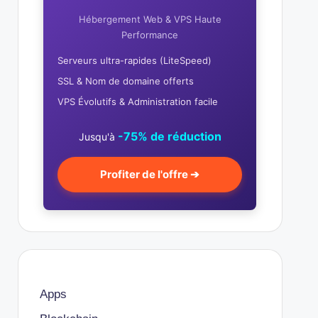
Hébergement Web & VPS Haute
Performance
Serveurs ultra-rapides (LiteSpeed)
SSL & Nom de domaine offerts
VPS Évolutifs & Administration facile
-75% de réduction
Jusqu'à
Profiter de l'offre ➔
Apps