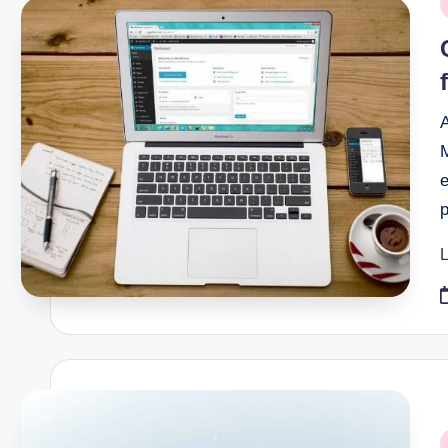
P
i
M
e
L
P