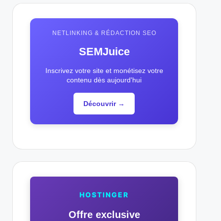
NETLINKING & RÉDACTION SEO
SEMJuice
Inscrivez votre site et monétisez votre
contenu dès aujourd'hui
Découvrir →
HOSTINGER
Offre exclusive