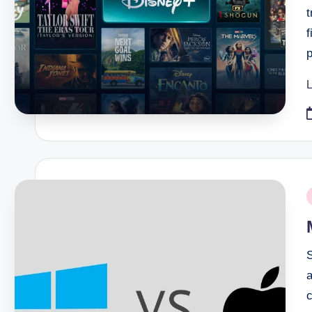
f
L
P
i
S
a
c