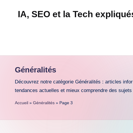
IA, SEO et la Tech expliqu
Skip
to
Technapex
content
est
votre
destination
ultime
Généralités
pour
l'actualité
Découvrez notre catégorie Généralités : articles info
tech.
tendances actuelles et mieux comprendre des sujets d
Découvrez
Accueil
»
Généralités
»
Page 3
des
tests
experts,
les