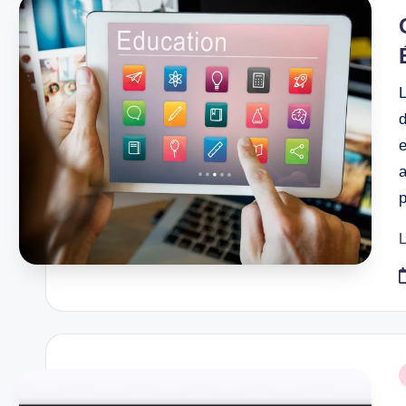
i
e
a
L
P
i