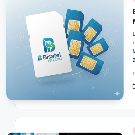
i
L
P