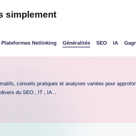
és simplement
Plateformes Netlinking
Généralités
SEO
IA
Gagn
rmatifs, conseils pratiques et analyses variées pour approf
ivers du SEO , IT , IA ..