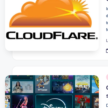
d
t
L
P
i
D