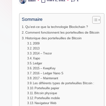
mars 2, 2022
Badii
Posted
dernières
by
innovations
Sommaire
Qu’est-ce que la technologie Blockchain ?
Comment fonctionnent les portefeuilles de Bitcoin
Historique des portefeuilles de Bitcoin
2009
2013
2014 – Trezor
Xapo
Ledger
2015 – KeepKey
2016 – Ledger Nano S
2017 – Maintenant
Les différents types de portefeuilles Bitcoin :
Portefeuille papier
Bitcoin physique
Portefeuille mobile
Navigateur Web