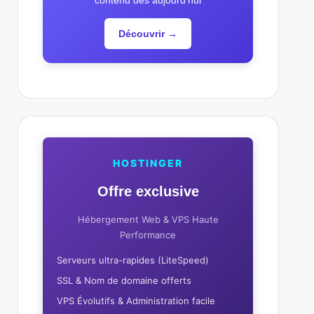
contenu dès aujourd'hui
Découvrir →
HOSTINGER
Offre exclusive
Hébergement Web & VPS Haute
Performance
Serveurs ultra-rapides (LiteSpeed)
SSL & Nom de domaine offerts
VPS Évolutifs & Administration facile