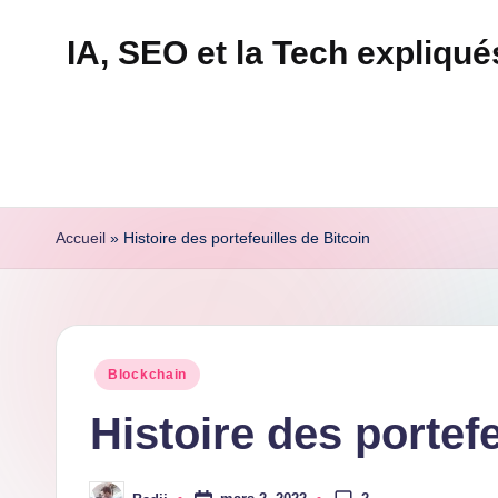
IA, SEO et la Tech expliqu
Skip
to
Technapex
content
est
votre
destination
ultime
Accueil
»
Histoire des portefeuilles de Bitcoin
pour
l'actualité
tech.
Découvrez
Posted
Blockchain
des
in
tests
Histoire des portef
experts,
les
2