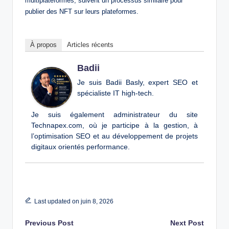
multiplateformes, suivent un processus similaire pour
publier des NFT sur leurs plateformes.
À propos
Articles récents
Badii
Je suis Badii Basly, expert SEO et
spécialiste IT high-tech.
Je suis également administrateur du site
Technapex.com, où je participe à la gestion, à
l’optimisation SEO et au développement de projets
digitaux orientés performance.
Last updated on juin 8, 2026
Post
Previous Post
Next Post