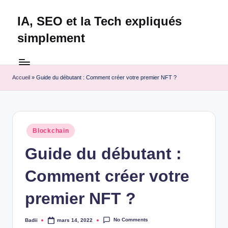
IA, SEO et la Tech expliqués
Skip
to
simplement
content
Technapex
est
votre
Accueil
»
Guide du débutant : Comment créer votre premier NFT ?
destination
ultime
pour
l'actualité
Posted
Blockchain
tech.
in
Découvrez
Guide du débutant :
des
Comment créer votre
tests
experts,
premier NFT ?
les
dernières
innovations
No Comments
Badii
mars 14, 2022
Posted