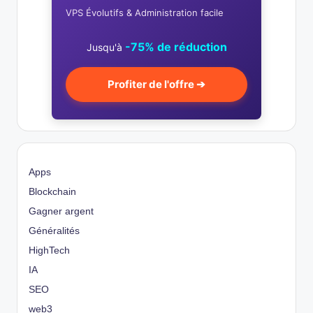
VPS Évolutifs & Administration facile
-75% de réduction
Jusqu'à
Profiter de l'offre ➔
Apps
Blockchain
Gagner argent
Généralités
HighTech
IA
SEO
web3