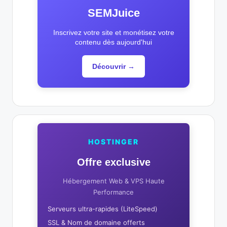
SEMJuice
Inscrivez votre site et monétisez votre
contenu dès aujourd'hui
Découvrir →
HOSTINGER
Offre exclusive
Hébergement Web & VPS Haute
Performance
Serveurs ultra-rapides (LiteSpeed)
SSL & Nom de domaine offerts