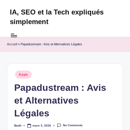
IA, SEO et la Tech expliqués
Skip
to
simplement
content
Technapex
est
votre
Accueil
»
Papadustream : Avis et Alternatives Légales
destination
ultime
pour
l'actualité
Posted
Apps
tech.
in
Découvrez
Papadustream : Avis
des
et Alternatives
tests
experts,
Légales
les
dernières
innovations
No Comments
Badii
mars 3, 2026
Posted