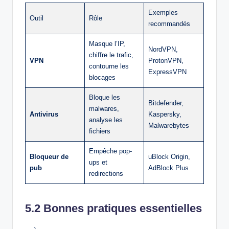
Exemples
Outil
Rôle
recommandés
Masque l’IP,
NordVPN,
chiffre le trafic,
VPN
ProtonVPN,
contourne les
ExpressVPN
blocages
Bloque les
Bitdefender,
malwares,
Antivirus
Kaspersky,
analyse les
Malwarebytes
fichiers
Empêche pop-
Bloqueur de
uBlock Origin,
ups et
pub
AdBlock Plus
redirections
5.2 Bonnes pratiques essentielles