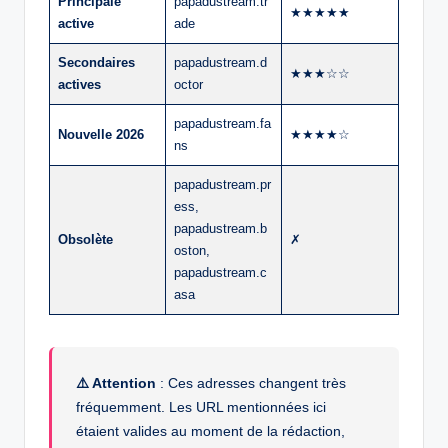
Principale
papadustream.tr
★★★★★
active
ade
Secondaires
papadustream.d
★★★☆☆
actives
octor
papadustream.fa
Nouvelle 2026
★★★★☆
ns
papadustream.pr
ess,
papadustream.b
Obsolète
✗
oston,
papadustream.c
asa
⚠️ Attention
: Ces adresses changent très
fréquemment. Les URL mentionnées ici
étaient valides au moment de la rédaction,