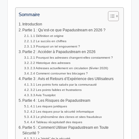
by
Sommaire
Introduction
Partie 1 : Qu’est-ce que Papadustream en 2026 ?
1.1 Définition et origine
1.2 Le succès en chiffres
1.3 Pourquoi un tel engouement ?
Partie 2 : Accéder à Papadustream en 2026
2.1 Pourquoi les adresses changent-elles constamment ?
2.2 Historique des adresses
2.3 Adresses actuellement en circulation (février 2026)
2.4 Comment contourner les blocages ?
Partie 3 : Avis et Retours d’Expérience des Utilisateurs
3.1 Les points forts salués par la communauté
3.2 Les points faibles et frustrations
3.3 Avis Trustpilot
Partie 4 : Les Risques de Papadustream
4.1 Les risques juridiques
4.2 Les risques pour la sécurité informatique
4.3 Le phénomène des clones et sites frauduleux
4.4 Tableau récapitulatif des risques
Partie 5 : Comment Utiliser Papadustream en Toute
Sécurité ?
5.1 La “trinité” de la sécurité