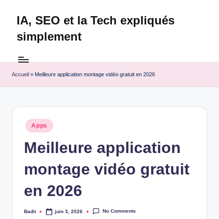
IA, SEO et la Tech expliqués
Skip
to
simplement
content
Technapex
est
votre
Accueil
»
Meilleure application montage vidéo gratuit en 2026
destination
ultime
pour
l'actualité
Posted
Apps
tech.
in
Découvrez
Meilleure application
des
montage vidéo gratuit
tests
experts,
en 2026
les
dernières
innovations
No Comments
Badii
juin 3, 2026
Posted