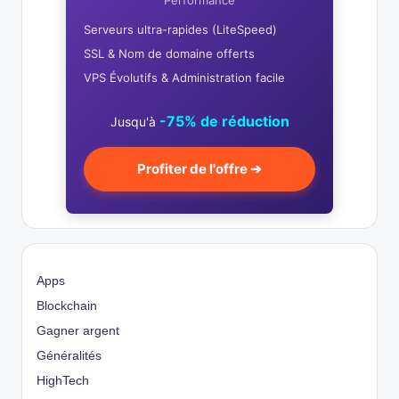
Performance
Serveurs ultra-rapides (LiteSpeed)
SSL & Nom de domaine offerts
VPS Évolutifs & Administration facile
-75% de réduction
Jusqu'à
Profiter de l'offre ➔
Apps
Blockchain
Gagner argent
Généralités
HighTech