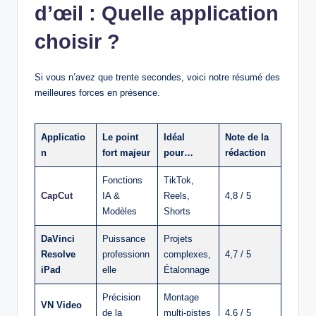
d’œil : Quelle application
choisir ?
Si vous n’avez que trente secondes, voici notre résumé des
meilleures forces en présence.
Applicatio
Le point
Idéal
Note de la
n
fort majeur
pour…
rédaction
Fonctions
TikTok,
CapCut
IA &
Reels,
4,8 / 5
Modèles
Shorts
DaVinci
Puissance
Projets
Resolve
professionn
complexes,
4,7 / 5
iPad
elle
Étalonnage
Précision
Montage
VN Video
de la
multi-pistes
4,6 / 5