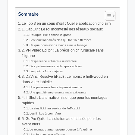
by
Sommaire
Le Top 3 en un coup d’œil : Quelle application choisir ?
1. CapCut : Le roi incontesté des réseaux sociaux
Pourquoi elle domine le game
Les fonctionnalités clés qui font la différence
Ce que nous avons moins aimé à l’usage
2. VN Video Editor : La précision chirurgicale sans
filigrane
L’expérience utilisateur réinventée
Des performances techniques solides
Les points forts majeurs
3. DaVinci Resolve (iPad) : Le monstre hollywoodien
dans votre tablette
Une puissance brute impressionnante
Une gratuité surprenante mais exigeante
4. InShot : L’alternative historique pour les montages
rapides
La simplicité au service de l’efficacité
Les limites à connaître
5. GoPro Quik : La solution automatisée pour les
aventuriers
Le montage automatique poussé à l’extrême
Une IA d’analyse efficace