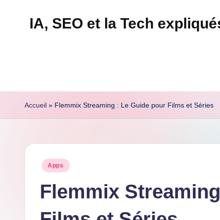
IA, SEO et la Tech expliqu
Skip
to
Technapex
content
est
votre
destination
ultime
Accueil
»
Flemmix Streaming : Le Guide pour Films et Séries
pour
l'actualité
tech.
Découvrez
Posted
Apps
des
in
tests
Flemmix Streaming 
experts,
Films et Séries
les