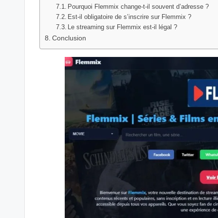
Pourquoi Flemmix change-t-il souvent d’adresse ?
Est-il obligatoire de s’inscrire sur Flemmix ?
Le streaming sur Flemmix est-il légal ?
Conclusion