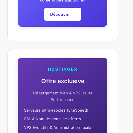
contenu dès aujourd'hui
Découvrir →
HOSTINGER
Offre exclusive
Hébergement Web & VPS Haute
Performance
Serveurs ultra-rapides (LiteSpeed)
SSL & Nom de domaine offerts
VPS Évolutifs & Administration facile